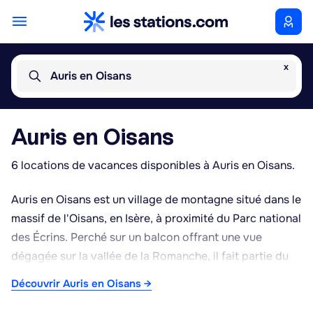
x
Auris en Oisans
Auris en Oisans
6 locations de vacances disponibles à Auris en Oisans.
Auris en Oisans est un village de montagne situé dans le
massif de l'Oisans, en Isère, à proximité du Parc national
des Écrins. Perché sur un balcon offrant une vue
dégagée sur la vallée de la Romanche, il fait partie du
domaine skiable relié à l'Alpe d'Huez, l'un des plus
Découvrir Auris en Oisans →
vastes des Alpes françaises, avec un accès facilité par
télécabine en hiver. Au-delà de la saison de ski, la