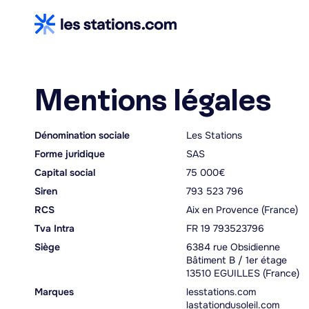
Mentions légales
Dénomination sociale
Les Stations
Forme juridique
SAS
Capital social
75 000€
Siren
793 523 796
RCS
Aix en Provence (France)
Tva Intra
FR 19 793523796
Siège
6384 rue Obsidienne
Bâtiment B / 1er étage
13510 EGUILLES (France)
Marques
lesstations.com
lastationdusoleil.com