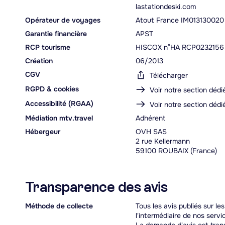
lastationdeski.com
Opérateur de voyages
Atout France IM013130020
Garantie financière
APST
RCP tourisme
HISCOX n°HA RCP0232156
Création
06/2013
CGV
Télécharger
RGPD & cookies
Voir notre section dédi
Accessibilité (RGAA)
Voir notre section dédi
Médiation mtv.travel
Adhérent
Hébergeur
OVH SAS
2 rue Kellermann
59100 ROUBAIX (France)
Transparence des avis
Méthode de collecte
Tous les avis publiés sur l
l'intermédiaire de nos servi