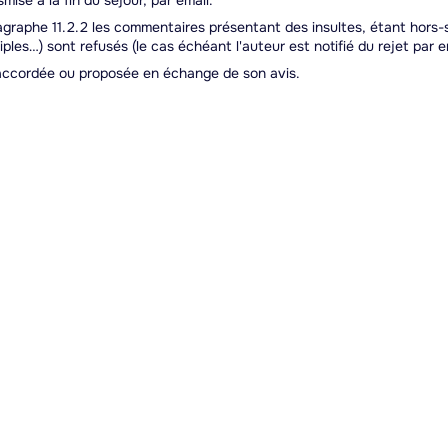
ise à la fin du séjour, par email.
graphe 11.2.2 les commentaires présentant des insultes, étant hors-
ples…) sont refusés (le cas échéant l'auteur est notifié du rejet par em
accordée ou proposée en échange de son avis.