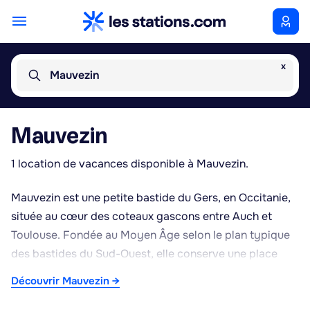
x
Mauvezin
Mauvezin
1 location de vacances disponible à Mauvezin.
Mauvezin est une petite bastide du Gers, en Occitanie,
située au cœur des coteaux gascons entre Auch et
Toulouse. Fondée au Moyen Âge selon le plan typique
des bastides du Sud-Ouest, elle conserve une place
centrale bordée d'arcades et une halle ancienne,
Découvrir Mauvezin →
témoins de son passé de marché rural. Le bourg
s'organise autour de ruelles calmes et de maisons à