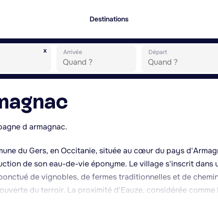
Destinations
x
Arrivée
Départ
magnac
mpagne d armagnac.
ne du Gers, en Occitanie, située au cœur du pays d'Armag
ction de son eau-de-vie éponyme. Le village s'inscrit dans 
onctué de vignobles, de fermes traditionnelles et de chemi
ouverte du terroir. La proximité d'Eauze, considérée comme 
ogaro, connue pour son circuit automobile, permet de complé
amateurs de gastronomie apprécieront la possibilité de visit