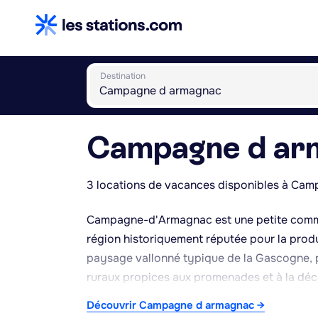
Destination
Campagne d ar
3 locations de vacances disponibles à Ca
Campagne-d'Armagnac est une petite commu
région historiquement réputée pour la produ
paysage vallonné typique de la Gascogne, p
ruraux propices aux promenades et à la déc
capitale historique de l'Armagnac, et de N
Découvrir Campagne d armagnac →
séjour axé sur la découverte régionale. Les 