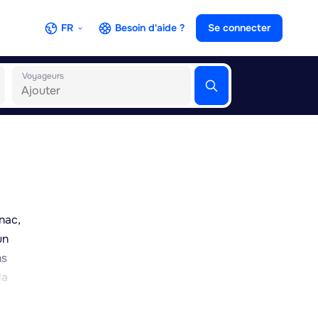
FR
Besoin d'aide ?
Se connecter
Voyageurs
nac,
un
ns
la
ter un
er des