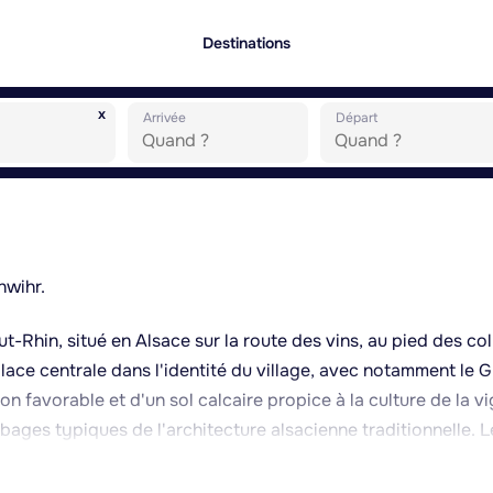
Destinations
x
Arrivée
Départ
hwihr.
ut-Rhin, situé en Alsace sur la route des vins, au pied des col
ace centrale dans l'identité du village, avec notamment le 
n favorable et d'un sol calcaire propice à la culture de la vi
ages typiques de l'architecture alsacienne traditionnelle. L
 Rouffach et Eguisheim, ce qui en fait un point de départ pra
e la région ainsi que Colmar, à une vingtaine de kilomètres. L