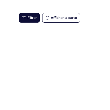
és
la
Filtrer
Afficher la carte
 cadre