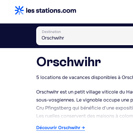
Destination
Orschwihr
5 locations de vacances disponibles à Orsc
Orschwihr est un petit village viticole du Ha
sous-vosgiennes. Le vignoble occupe une pl
Cru Pfingstberg qui bénéficie d'une expositio
Les ruelles conservent des maisons à colomb
village se trouve à proximité de Guebwiller,
Découvrir Orschwihr →
pour découvrir d'autres localités viticoles d