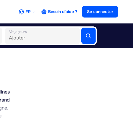
FR
Besoin d'aide ?
Se connecter
Voyageurs
lines
Grand
gne.
e
tique
es