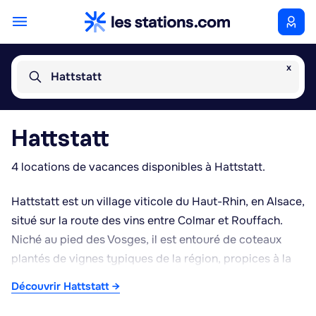
x
Hattstatt
Hattstatt
4 locations de vacances disponibles à Hattstatt.
Hattstatt est un village viticole du Haut-Rhin, en Alsace,
situé sur la route des vins entre Colmar et Rouffach.
Niché au pied des Vosges, il est entouré de coteaux
plantés de vignes typiques de la région, propices à la
production de vins alsaciens tels que le riesling ou le
Découvrir Hattstatt →
gewurztraminer. Le village conserve un caractère rural
avec ses maisons traditionnelles et son environnement