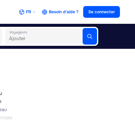
FR
Besoin d'aide ?
Se connecter
Voyageurs
u
n
teau
gorges
oë-
e Noir