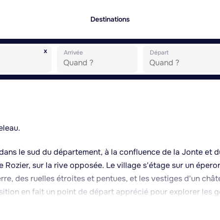
Destinations
x
Arrivée
Départ
eleau.
 dans le sud du département, à la confluence de la Jonte et d
e Rozier, sur la rive opposée. Le village s'étage sur un épero
e, des ruelles étroites et pentues, et les vestiges d'un châ
ition en fait un point de départ apprécié pour explorer les 
our leurs falaises calcaires, la randonnée, l'escalade, le can
ment depuis le belvédère des Vautours à proximité. Le Causs