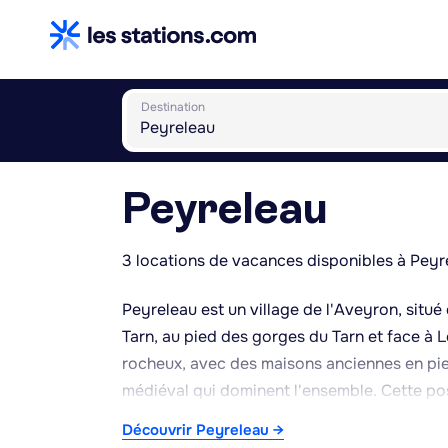
Destination
Peyreleau
3 locations de vacances disponibles à Peyr
Peyreleau est un village de l'Aveyron, situé
Tarn, au pied des gorges du Tarn et face à L
rocheux, avec des maisons anciennes en pierr
médiéval qui dominent l'ensemble. Cette pos
du Tarn et les gorges de la Jonte, réputées p
Découvrir Peyreleau →
kayak et l'observation des vautours, notam