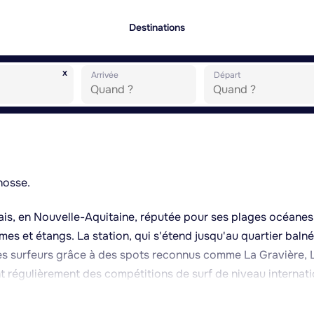
Destinations
x
Arrivée
Départ
nosse.
ais, en Nouvelle-Aquitaine, réputée pour ses plages océanes
mes et étangs. La station, qui s'étend jusqu'au quartier balné
es surfeurs grâce à des spots reconnus comme La Gravière, 
t régulièrement des compétitions de surf de niveau internati
et zones plus sauvages bordées de dunes boisées, typiques d
orêt de pins et les étangs, notamment l'Étang Blanc, offrent de