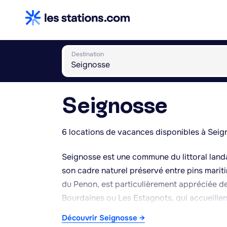
Destination
Seignosse
6 locations de vacances disponibles à Seig
Seignosse est une commune du littoral land
son cadre naturel préservé entre pins mariti
du Penon, est particulièrement appréciée d
Bourdaines ou Les Estagnots, qui accueillen
Le bord de mer alterne plages surveillées 
Découvrir Seignosse →
côte landaise. À l'intérieur des terres, la f