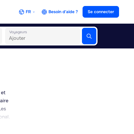
FR
Besoin d'aide ?
Se connecter
Voyageurs
 et
aire
Les
onal.
e la
s