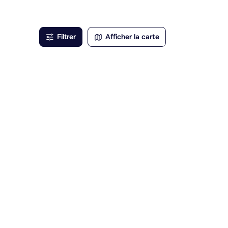
un
Filtrer
Afficher la carte
e
légiée