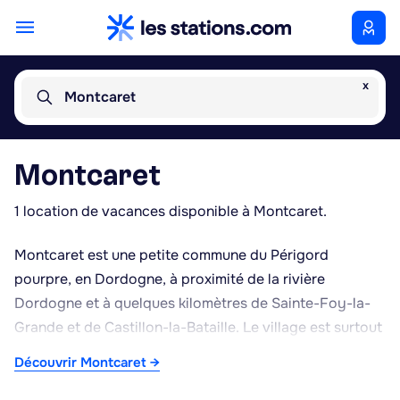
x
Montcaret
Montcaret
1 location de vacances disponible à Montcaret.
Montcaret est une petite commune du Périgord
pourpre, en Dordogne, à proximité de la rivière
Dordogne et à quelques kilomètres de Sainte-Foy-la-
Grande et de Castillon-la-Bataille. Le village est surtout
connu pour son site archéologique des villas gallo-
Découvrir Montcaret →
romaines, qui conserve des vestiges de mosaïques et
de thermes antiques, témoignant d'une occupation