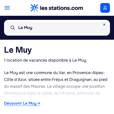
x
Le Muy
Le Muy
1 location de vacances disponible à Le Muy.
Le Muy est une commune du Var, en Provence-Alpes-
Côte d'Azur, située entre Fréjus et Draguignan, au pied
du massif des Maures. Le village occupe une position
stratégique dans la vallée de l'Argens, entourée de
vignobles produisant des vins AOC Côtes de Provence.
Découvrir Le Muy →
La commune est connue pour son rôle historique lors
du débarquement de Provence en août 1944, lorsque