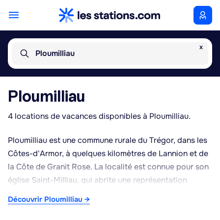
x
Ploumilliau
Ploumilliau
4 locations de vacances disponibles à Ploumilliau.
Ploumilliau est une commune rurale du Trégor, dans les
Côtes-d'Armor, à quelques kilomètres de Lannion et de
la Côte de Granit Rose. La localité est connue pour son
église Saint-Milliau, qui abrite une représentation
sculptée de l'Ankou, figure emblématique du folklore
Découvrir Ploumilliau →
breton associée à la mort, accompagnée de sa
charrette : cet ensemble constitue un témoignage