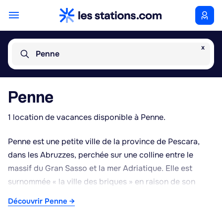
x
Penne
Penne
1 location de vacances disponible à Penne.
Penne est une petite ville de la province de Pescara,
dans les Abruzzes, perchée sur une colline entre le
massif du Gran Sasso et la mer Adriatique. Elle est
surnommée « la ville des briques » en raison de son
centre historique bâti presque entièrement en terre
Découvrir Penne →
cuite, avec des ruelles pavées, des palais et des églises
aux façades de brique rouge caractéristiques. On y