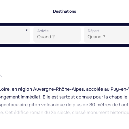
Destinations
x
Arrivée
Départ
.
Loire, en région Auvergne-Rhône-Alpes, accolée au Puy-en-
longement immédiat. Elle est surtout connue pour la chapelle 
spectaculaire piton volcanique de plus de 80 mètres de haut
che. Cet édifice roman du Xe siècle, classé monument historiqu
 un panorama sur Le Puy-en-Velay et ses environs, notamment
drale Notre-Dame du Puy. Le paysage local, marqué par le r