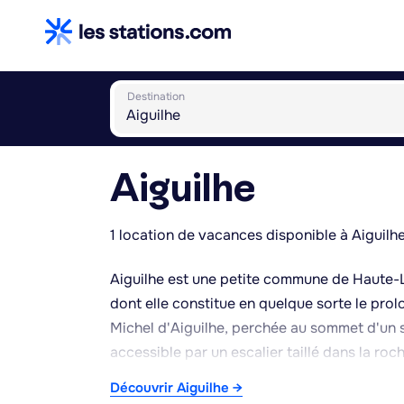
Destination
Aiguilhe
1 location de vacances disponible à Aiguilhe
Aiguilhe est une petite commune de Haute-
dont elle constitue en quelque sorte le pro
Michel d'Aiguilhe, perchée au sommet d'un 
accessible par un escalier taillé dans la ro
domine la ville et offre depuis son sommet
Découvrir Aiguilhe →
statue de Notre-Dame de France et la cathé