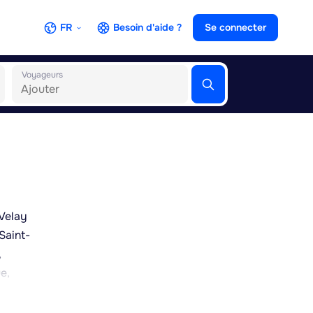
FR
Besoin d'aide ?
Se connecter
Voyageurs
Velay
Saint-
,
e,
 la
elief