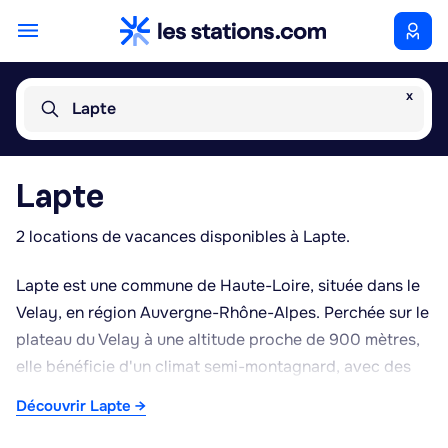
x
Lapte
Lapte
2 locations de vacances disponibles à Lapte.
Lapte est une commune de Haute-Loire, située dans le
Velay, en région Auvergne-Rhône-Alpes. Perchée sur le
plateau du Velay à une altitude proche de 900 mètres,
elle bénéficie d'un climat semi-montagnard, avec des
étés doux et des hivers plus marqués, typiques de cette
Découvrir Lapte →
partie du Massif central. L'environnement rural et
vallonné, ponctué de prairies, de bois et de petits