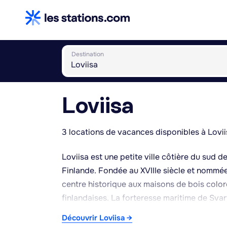
Destination
Loviisa
3 locations de vacances disponibles à Lovii
Loviisa est une petite ville côtière du sud 
Finlande. Fondée au XVIIIe siècle et nommée
centre historique aux maisons de bois coloré
finlandaises. La forteresse maritime de Sva
passé militaire et constitue une curiosité ap
Découvrir Loviisa →
un lieu de villégiature balnéaire, une vocati