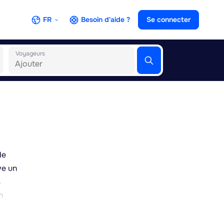
FR
Besoin d'aide ?
Se connecter
Voyageurs
de
ve un
s
n
ècle,
.