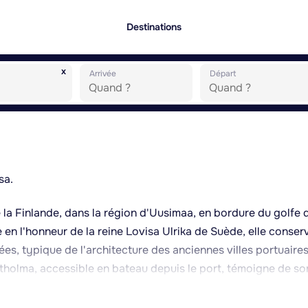
Destinations
x
Arrivée
Départ
sa.
de la Finlande, dans la région d'Uusimaa, en bordure du golfe 
 en l'honneur de la reine Lovisa Ulrika de Suède, elle conser
es, typique de l'architecture des anciennes villes portuaire
rtholma, accessible en bateau depuis le port, témoigne de so
préciée des visiteurs en été. Loviisa fut également, au XIXe si
on qui se ressent encore dans l'atmosphère paisible de la ville