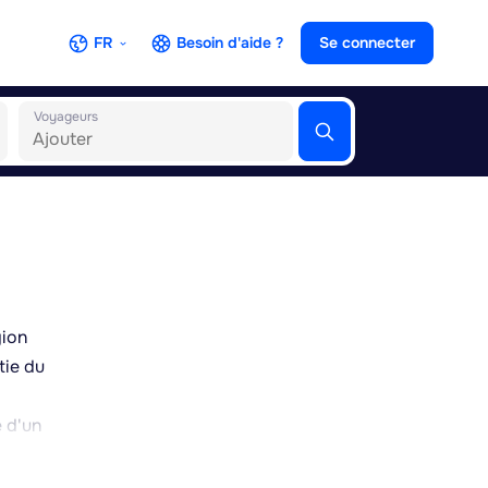
FR
Besoin d'aide ?
Se connecter
Voyageurs
gion
tie du
é d'un
nt de