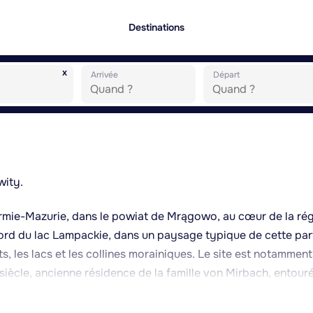
Destinations
x
Arrivée
Départ
wity.
Varmie-Mazurie, dans le powiat de Mrągowo, au cœur de la ré
 bord du lac Lampackie, dans un paysage typique de cette par
s, les lacs et les collines morainiques. Le site est notamment
iècle, ancienne résidence de la famille von Mirbach, entour
conserve également une église d'architecture locale témoigna
étape appréciée sur les itinéraires cyclables et pédestres