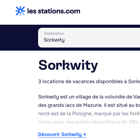
Destination
Sorkwity
3 locations de vacances disponibles à Sork
Sorkwity est un village de la voïvodie de 
des grands lacs de Mazurie. Il est situé au
nord-est de la Pologne, marqué par les forêt
connu pour son palais néogothique du XIXe s
parc paysager qui borde le lac. Le village 
Découvrir Sorkwity →
son passé prussien. Sorkwity constitue une 