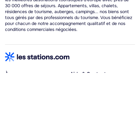
30 000 offres de séjours. Appartements, villas, chalets,
résidences de tourisme, auberges, campings... nos biens sont
tous gérés par des professionnels du tourisme. Vous bénéficiez
pour chacun de notre accompagnement qualitatif et de nos
conditions commerciales négociées.
À propos
Aide & Contact
Qui sommes-nous ?
Centre d'aide
Vacances adaptées
Nous contacter
Œuvres sociales
Espace hébergeurs
30% à la résa, solde à j-30