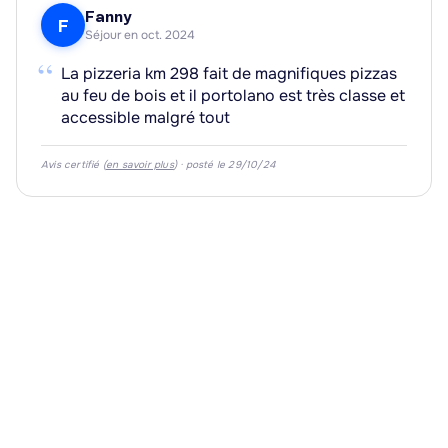
Fanny
F
Séjour en oct. 2024
“
La pizzeria km 298 fait de magnifiques pizzas
au feu de bois et il portolano est très classe et
accessible malgré tout
Avis certifié (
en savoir plus
) · posté le 29/10/24