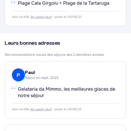
“
Plage Cala Girgolu + Plage de la Tartaruga
Avis certifié (
en savoir plus
) · posté le 05/09/22
Leurs bonnes adresses
Recommandations issues des séjours des 2 dernières années
Paul
P
Séjour en sept. 2025
“
Gelateria da Mimmo, les meilleures glaces de
notre séjour
Avis certifié (
en savoir plus
) · posté le 29/09/25