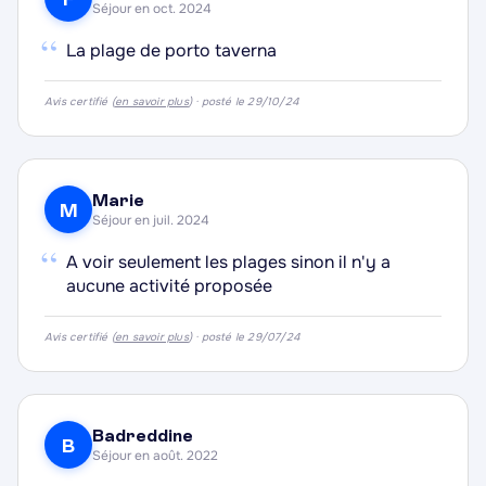
Séjour en oct. 2024
“
La plage de porto taverna
·
Avis certifié (
en savoir plus
) · posté le 29/10/24
·
·
Marie
·
M
Séjour en juil. 2024
“
A voir seulement les plages sinon il n'y a
aucune activité proposée
Avis certifié (
en savoir plus
) · posté le 29/07/24
·
·
Badreddine
B
Séjour en août. 2022