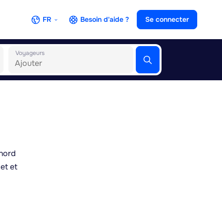
FR
Besoin d'aide ?
Se connecter
Voyageurs
-nord
et et
eur
TT,