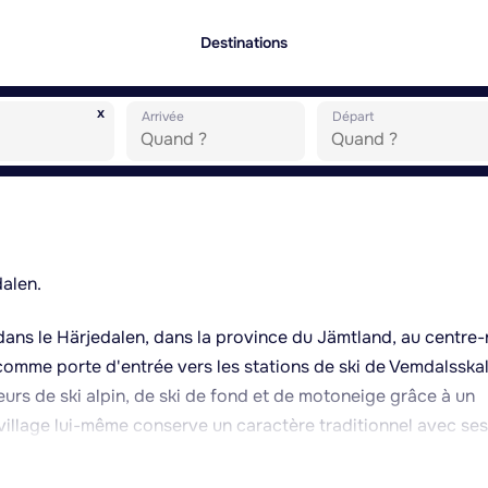
Destinations
x
Arrivée
Départ
alen.
dans le Härjedalen, dans la province du Jämtland, au centre
 comme porte d'entrée vers les stations de ski de Vemdalsskal
teurs de ski alpin, de ski de fond et de motoneige grâce à un
village lui-même conserve un caractère traditionnel avec ses
ancienne église en bois, datant du XVIIe siècle, dont l'intéri
 été, la région se transforme en terrain de randonnée et de V