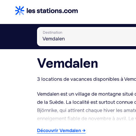
Destination
Vemdalen
3 locations de vacances disponibles à Vemd
Vemdalen est un village de montagne situé 
de la Suède. La localité est surtout connue
Björnrike, qui attirent chaque hiver les ama
enneigement fiable de novembre à avril. Le 
maisons en bois typiques de la région et son 
Découvrir Vemdalen →
peint est apprécié pour son authenticité. En