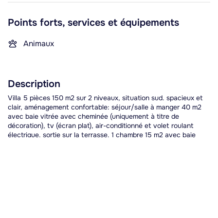
Points forts, services et équipements
Animaux
Description
Villa 5 pièces 150 m2 sur 2 niveaux, situation sud. spacieux et
clair, aménagement confortable: séjour/salle à manger 40 m2
avec baie vitrée avec cheminée (uniquement à titre de
décoration), tv (écran plat), air-conditionné et volet roulant
électrique. sortie sur la terrasse. 1 chambre 15 m2 avec baie
vitrée dressing avec 1 grand-lit
Lire la suite
-
Réserver
2 formules disponibles
Capacité maximale 8 personnes | Pas de fête ni de soirée.
Référence #142791