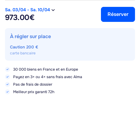
Sa. 03/04
-
Sa. 10/04
Réserver
973.00€
À régler sur place
Caution
200 €
carte bancaire
30 000 biens en France et en Europe
Payez en 3× ou 4× sans frais avec Alma
Pas de frais de dossier
Meilleur prix garanti 72h
Points forts, services et équipements
Sa. 03/04
-
Sa. 10/04
Réserver
973.00€
Piscine collective