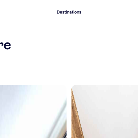
Destinations
re