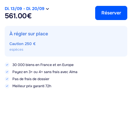
Di. 13/09
-
Di. 20/09
Réserver
561.00€
À régler sur place
Caution
250 €
espèces
30 000 biens en France et en Europe
Payez en 3× ou 4× sans frais avec Alma
Pas de frais de dossier
Meilleur prix garanti 72h
Points forts, services et équipements
Di. 13/09
-
Di. 20/09
Réserver
561.00€
1er étage