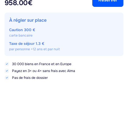
958.00€
À régler sur place
Caution
300 €
carte bancaire
Taxe de séjour
1.3 €
par personne +12 ans et par nuit
30 000 biens en France et en Europe
Payez en 3× ou 4× sans frais avec Alma
Pas de frais de dossier
Meilleur prix garanti 72h
Sa. 14/11
-
Sa. 21/11
Réserver
958.00€
Points forts, services et équipements
1er étage