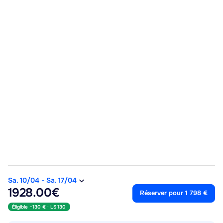
Sa. 10/04
-
Sa. 17/04
1928.00€
Réserver pour 1 798 €
Éligible −130 € ·
LS130