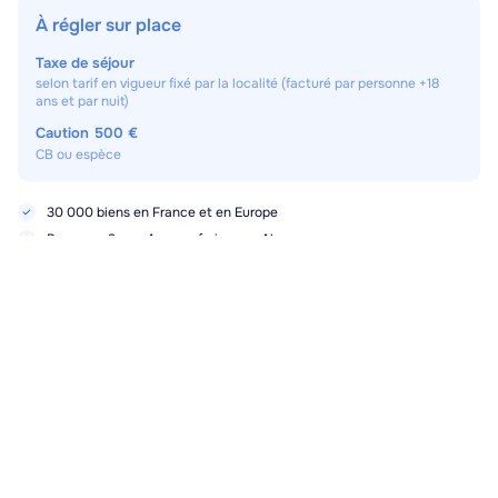
À régler sur place
Taxe de séjour
selon tarif en vigueur fixé par la localité (facturé par personne +18
ans et par nuit)
Caution
500 €
CB ou espèce
30 000 biens en France et en Europe
Payez en 3× ou 4× sans frais avec Alma
Pas de frais de dossier
Sa. 10/04
-
Sa. 17/04
Meilleur prix garanti 72h
1928.00€
Réserver pour 1 798 €
Éligible −130 € ·
LS130
Points forts, services et équipements
Animaux (supplément 75€)
Draps (1er jeu) inclus