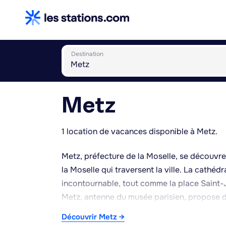
Destination
Metz
1 location de vacances disponible à Metz.
Metz, préfecture de la Moselle, se découvr
la Moselle qui traversent la ville. La cathé
incontournable, tout comme la place Saint
Metz, antenne du musée parisien, propose 
l'architecture remarquable. Le Musée de la Co
Découvrir Metz →
romaine jusqu'au Moyen Âge à travers ses 