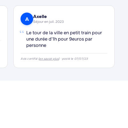
Axelle
A
Séjour en juil. 2023
“
Le tour de la ville en petit train pour
une durée d'1h pour 9euros par
personne
Avis certifié (
en savoir plus
) · posté le 07/07/23