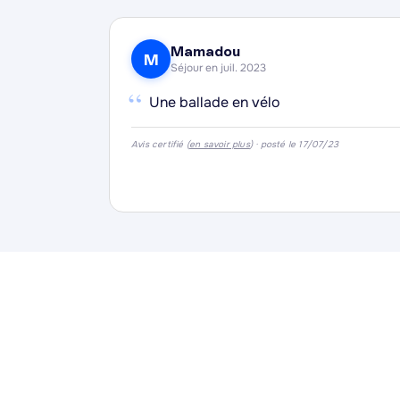
Mamadou
M
Séjour en juil. 2023
“
Une ballade en vélo
Avis certifié (
en savoir plus
) · posté le 17/07/23