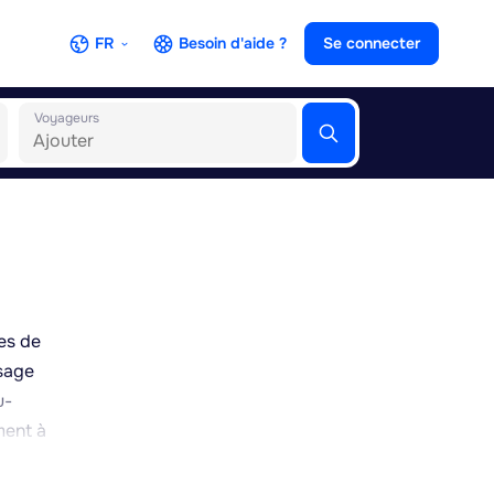
FR
Besoin d'aide ?
Se connecter
Voyageurs
es de
ssage
u-
ment à
haque