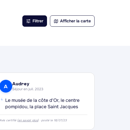
ère
ant
Filtrer
Afficher la carte
le
ong de
Audrey
A
Séjour en juil. 2023
“
Le musée de la côte d'Or, le centre
pompidou, la place Saint Jacques
Avis certifié (
en savoir plus
) · posté le 18/07/23