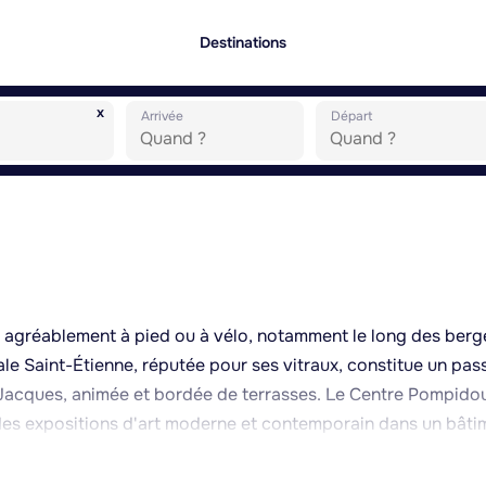
Destinations
x
Arrivée
Départ
e agréablement à pied ou à vélo, notamment le long des berg
drale Saint-Étienne, réputée pour ses vitraux, constitue un pa
-Jacques, animée et bordée de terrasses. Le Centre Pompido
des expositions d'art moderne et contemporain dans un bâti
ur d'Or retrace l'histoire de la ville depuis l'époque gallo-
collections archéologiques. Le Jardin éphémère, aménagé c