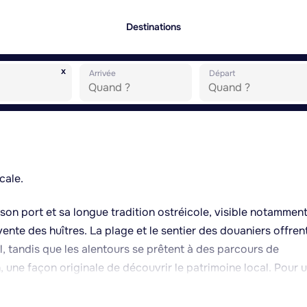
Destinations
x
Arrivée
Départ
cale.
 son port et sa longue tradition ostréicole, visible notammen
vente des huîtres. La plage et le sentier des douaniers offren
, tandis que les alentours se prêtent à des parcours de
 une façon originale de découvrir le patrimoine local. Pour 
ces Moustache, artisan glacier présent à Cancale et à Saint
rands. La localisation de Cancale en fait aussi un excellent p