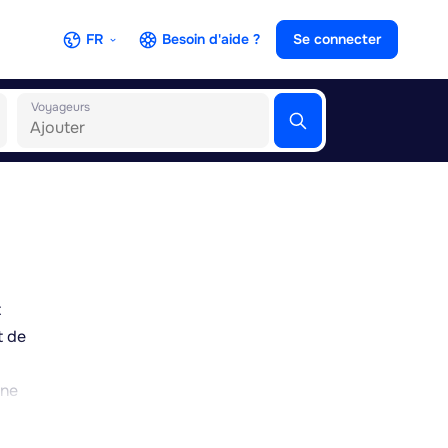
FR
Besoin d'aide ?
Se connecter
Voyageurs
t
t de
une
-
oint