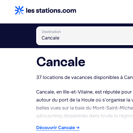
Destination
Cancale
37 locations de vacances disponibles à Can
Cancale, en Ille-et-Vilaine, est réputée pour
autour du port de la Houle où s'organise la 
belles vues sur la baie du Mont-Saint-Michel
géocaching disséminés dans toute la région,
pause gourmande, on peut s'arrêter chez Gla
Découvrir Cancale →
Malo, dont les parfums séduisent petits et g