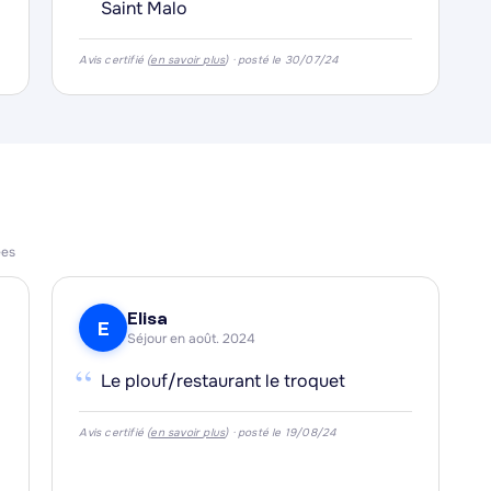
Saint Malo
Avis certifié (
en savoir plus
) · posté le 30/07/24
ées
Elisa
E
Séjour en août. 2024
“
Le plouf/restaurant le troquet
Avis certifié (
en savoir plus
) · posté le 19/08/24