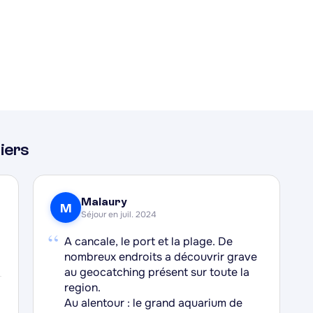
t-Malo et ses remparts, le grand aquarium marin, ou encore le
 quête de sorties nature. Le rythme des marées, l'activité du 
dentité maritime forte, entre traditions de la pêche et douc
i souhaite allier balades côtières, gastronomie locale et
iers
Malaury
M
Séjour en juil. 2024
“
A cancale, le port et la plage. De
nombreux endroits a découvrir grave
au geocatching présent sur toute la
region.
Au alentour : le grand aquarium de