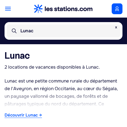
x
Lunac
Lunac
2 locations de vacances disponibles à Lunac.
Lunac est une petite commune rurale du département
de l'Aveyron, en région Occitanie, au cœur du Ségala,
un paysage vallonné de bocages, de forêts et de
pâturages typique du nord du département. Ce
territoire, marqué par une tradition agricole et l'élevage
Découvrir Lunac →
bovin, offre un cadre de séjour calme, propice aux
randonnées et à la découverte de la campagne