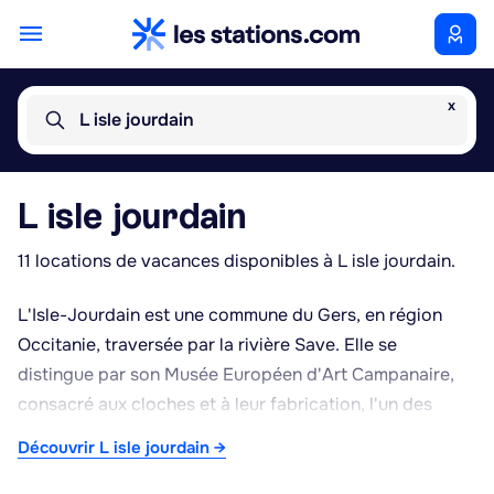
x
L isle jourdain
L isle jourdain
11 locations de vacances disponibles à L isle jourdain.
L'Isle-Jourdain est une commune du Gers, en région
Occitanie, traversée par la rivière Save. Elle se
distingue par son Musée Européen d'Art Campanaire,
consacré aux cloches et à leur fabrication, l'un des
rares établissements de ce type en France. Le centre-
Découvrir L isle jourdain →
ville conserve une halle et une église, témoins de son
passé de bastide médiévale, tandis que les rues