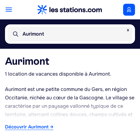
x
Aurimont
Aurimont
1 location de vacances disponible à Aurimont.
Aurimont est une petite commune du Gers, en région
Occitanie, nichée au cœur de la Gascogne. Le village se
caractérise par un paysage vallonné typique de ce
territoire, alternant collines douces, champs cultivés et
petits bois, offrant un cadre rural calme et préservé. Sa
Découvrir Aurimont →
position dans le Gers permet de rayonner facilement
vers des villes plus importantes comme L'Isle-Jourdain