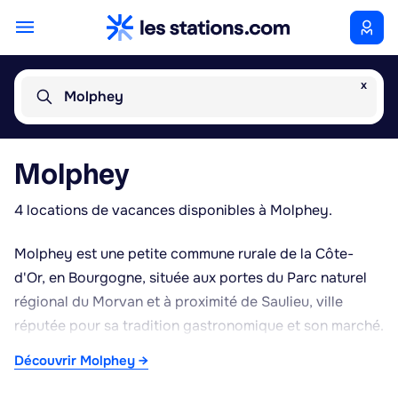
x
Molphey
Molphey
4 locations de vacances disponibles à Molphey.
Molphey est une petite commune rurale de la Côte-
d'Or, en Bourgogne, située aux portes du Parc naturel
régional du Morvan et à proximité de Saulieu, ville
réputée pour sa tradition gastronomique et son marché.
Le village s'inscrit dans un paysage typique de l'Auxois
Découvrir Molphey →
et du Morvan, fait de bocages, de forêts et de collines
vallonnées, propice aux activités de plein air comme la