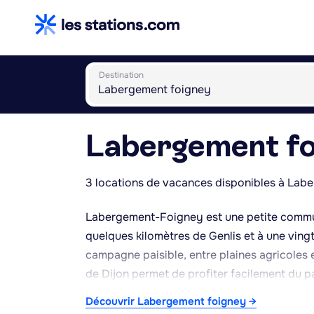
Destination
Labergement fo
3 locations de vacances disponibles à Lab
Labergement-Foigney est une petite commu
quelques kilomètres de Genlis et à une vingt
campagne paisible, entre plaines agricoles e
de Dijon permet de profiter facilement du p
de son centre ancien classé et de sa gastr
Découvrir Labergement foigney →
calme. La région est également connue pour