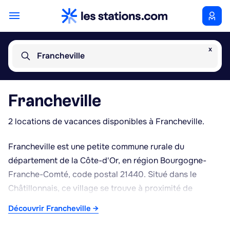
x
Francheville
Francheville
2 locations de vacances disponibles à Francheville.
Francheville est une petite commune rurale du
département de la Côte-d'Or, en région Bourgogne-
Franche-Comté, code postal 21440. Situé dans le
Châtillonnais, ce village se trouve à proximité de
Châtillon-sur-Seine, non loin des sources de la Seine,
Découvrir Francheville →
dans un paysage vallonné mêlant forêts, pâturages et
terres agricoles typiques de cette partie septentrionale