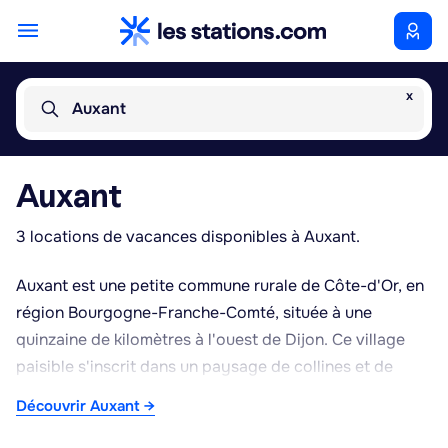
x
Auxant
Auxant
3 locations de vacances disponibles à Auxant.
Auxant est une petite commune rurale de Côte-d'Or, en
région Bourgogne-Franche-Comté, située à une
quinzaine de kilomètres à l'ouest de Dijon. Ce village
paisible s'inscrit dans un paysage de collines et de
plaines agricoles typique de l'arrière-pays dijonnais,
Découvrir Auxant →
offrant un cadre de séjour calme et verdoyant, idéal
pour les amateurs de nature et de tranquillité. La