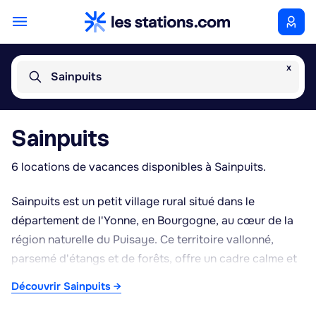
x
Sainpuits
Sainpuits
6 locations de vacances disponibles à Sainpuits.
Sainpuits est un petit village rural situé dans le
département de l'Yonne, en Bourgogne, au cœur de la
région naturelle du Puisaye. Ce territoire vallonné,
parsemé d'étangs et de forêts, offre un cadre calme et
verdoyant propice aux séjours à la campagne. La
Découvrir Sainpuits →
commune se trouve à proximité de Saint-Fargeau,
connue pour son château médiéval, et de Saint-