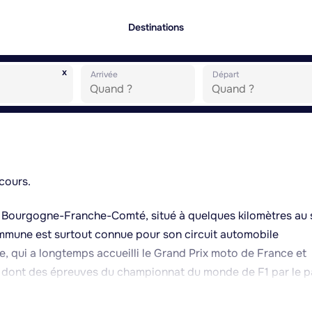
Destinations
x
Arrivée
Départ
cours.
n Bourgogne-Franche-Comté, situé à quelques kilomètres au
ommune est surtout connue pour son circuit automobile
ce, qui a longtemps accueilli le Grand Prix moto de France et
, dont des épreuves du championnat du monde de F1 par le p
ité pour les passionnés de sport mécanique, avec des sessions
u long de l'année. Le village lui-même conserve un caractère