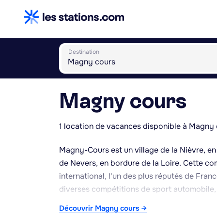
Destination
Magny cours
1 location de vacances disponible à Magny 
Magny-Cours est un village de la Nièvre, e
de Nevers, en bordure de la Loire. Cette c
international, l'un des plus réputés de Fran
diverses compétitions de sport automobile
Le circuit reste aujourd'hui un lieu d'activ
Découvrir Magny cours →
d'essais et des événements organisés tout a