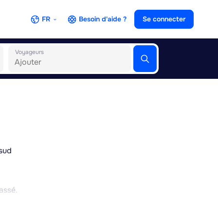
FR
Besoin d'aide ?
Se connecter
Voyageurs
 sud
assé.
 rural