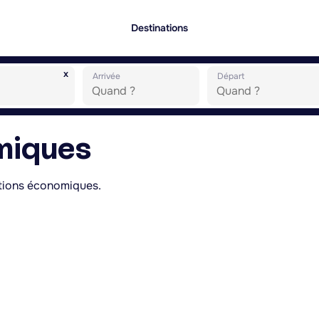
Destinations
x
Arrivée
Départ
miques
ations économiques.