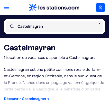
x
Castelmayran
Castelmayran
1 location de vacances disponible à Castelmayran.
Castelmayran est une petite commune rurale du Tarn-
et-Garonne, en région Occitanie, dans le sud-ouest de
la France. Nichée dans un paysage vallonné typique de
cette partie de la Gascogne, elle bénéficie d'un cadre
de vie calme, entouré de champs cultivés et de collines
Découvrir Castelmayran →
douces. Le climat y est de type océanique dégradé,
avec des étés chauds et secs et des hivers doux,