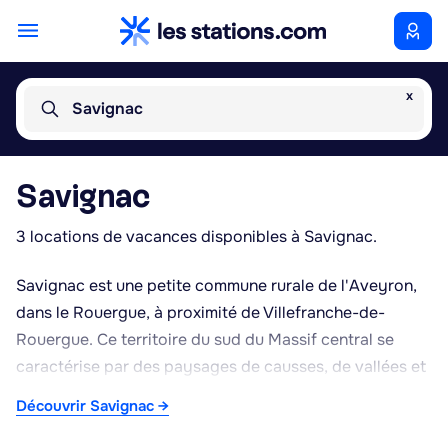
x
Savignac
Savignac
3 locations de vacances disponibles à Savignac.
Savignac est une petite commune rurale de l'Aveyron,
dans le Rouergue, à proximité de Villefranche-de-
Rouergue. Ce territoire du sud du Massif central se
caractérise par des paysages de causses, de vallées et
de collines boisées, typiques de cette partie de
Découvrir Savignac →
l'Aveyron. L'habitat traditionnel en pierre calcaire, les
toitures en lauzes ou en tuiles et les hameaux dispersés