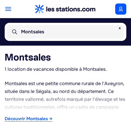
x
Montsales
Montsales
1 location de vacances disponible à Montsales.
Montsales est une petite commune rurale de l'Aveyron,
située dans le Ségala, au nord du département. Ce
territoire vallonné, autrefois marqué par l'élevage et les
cultures traditionnelles, offre un cadre de campagne
préservé, propice aux promenades et à la découverte
Découvrir Montsales →
de la nature environnante. Le bourg conserve un
caractère authentique typique des villages