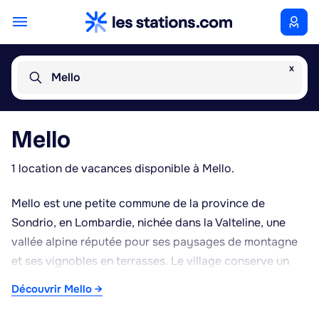
x
Mello
Mello
1 location de vacances disponible à Mello.
Mello est une petite commune de la province de
Sondrio, en Lombardie, nichée dans la Valteline, une
vallée alpine réputée pour ses paysages de montagne
et ses vignobles en terrasses. Le village conserve un
caractère rural authentique, avec ses maisons
Découvrir Mello →
traditionnelles en pierre et son environnement calme,
propice à un séjour tranquille loin de l'agitation