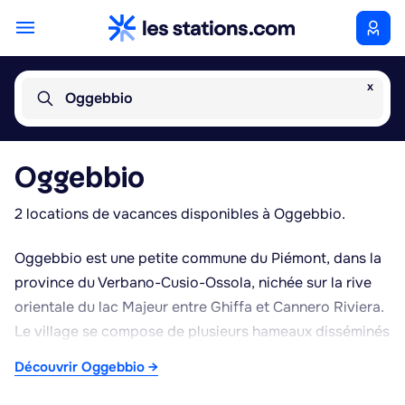
x
Oggebbio
Oggebbio
2 locations de vacances disponibles à Oggebbio.
Oggebbio est une petite commune du Piémont, dans la
province du Verbano-Cusio-Ossola, nichée sur la rive
orientale du lac Majeur entre Ghiffa et Cannero Riviera.
Le village se compose de plusieurs hameaux disséminés
sur les hauteurs, offrant des vues panoramiques sur le
Découvrir Oggebbio →
lac et les montagnes environnantes, jusqu'à la Suisse
par temps clair. Le climat doux, typique de cette partie