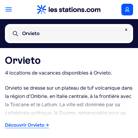
x
Orvieto
Orvieto
4 locations de vacances disponibles à Orvieto.
Orvieto se dresse sur un plateau de tuf volcanique dans
la région d'Ombrie, en Italie centrale, à la frontière avec
la Toscane et le Latium. La ville est dominée par sa
cathédrale gothique, le Duomo, remarquable pour sa
façade en mosaïques dorées et les fresques de Luca
Découvrir Orvieto →
Signorelli dans la chapelle San Brizio. Sous la ville
s'étend un réseau de grottes et de tunnels creusés dans