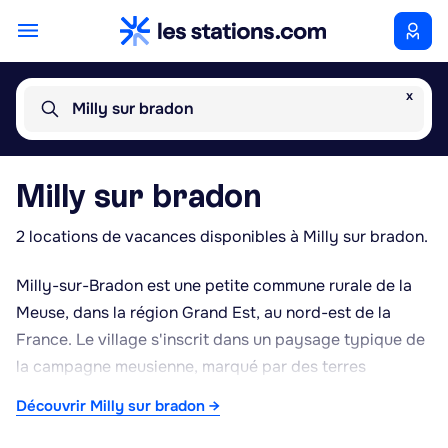
x
Milly sur bradon
Milly sur bradon
2 locations de vacances disponibles à Milly sur bradon.
Milly-sur-Bradon est une petite commune rurale de la
Meuse, dans la région Grand Est, au nord-est de la
France. Le village s'inscrit dans un paysage typique de
la campagne meusienne, marqué par des terres
agricoles, des prairies et de petits bois, offrant un
Découvrir Milly sur bradon →
cadre calme et préservé. Le département de la Meuse
est notamment connu pour son riche passé historique