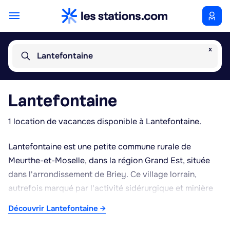
x
Lantefontaine
Lantefontaine
1 location de vacances disponible à Lantefontaine.
Lantefontaine est une petite commune rurale de
Meurthe-et-Moselle, dans la région Grand Est, située
dans l'arrondissement de Briey. Ce village lorrain,
autrefois marqué par l'activité sidérurgique et minière
propre à ce bassin industriel historique, a conservé un
Découvrir Lantefontaine →
cadre de vie calme et verdoyant, typique des villages
du Pays Haut. L'environnement se caractérise par des