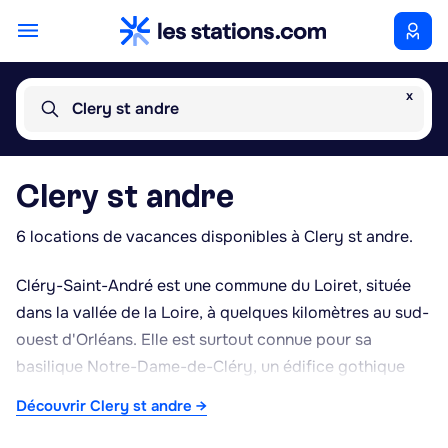
x
Clery st andre
Clery st andre
6 locations de vacances disponibles à Clery st andre.
Cléry-Saint-André est une commune du Loiret, située
dans la vallée de la Loire, à quelques kilomètres au sud-
ouest d'Orléans. Elle est surtout connue pour sa
basilique Notre-Dame-de-Cléry, un édifice gothique
majeur de la région, qui abrite le tombeau du roi Louis
Découvrir Clery st andre →
XI. Ce dernier avait une dévotion particulière pour ce
sanctuaire, ce qui confère à la commune une place