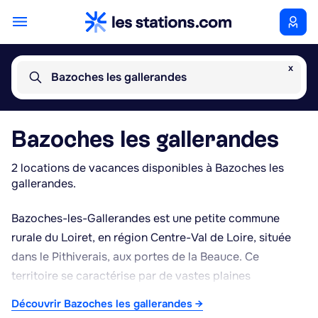
x
Bazoches les gallerandes
Bazoches les gallerandes
2 locations de vacances disponibles à Bazoches les
gallerandes.
Bazoches-les-Gallerandes est une petite commune
rurale du Loiret, en région Centre-Val de Loire, située
dans le Pithiverais, aux portes de la Beauce. Ce
territoire se caractérise par de vastes plaines
céréalières typiques de cette région agricole, offrant
Découvrir Bazoches les gallerandes →
un cadre calme et champêtre propice à la détente. La