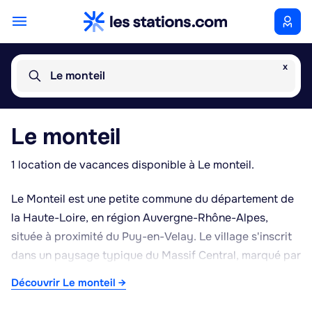
x
Le monteil
Le monteil
1 location de vacances disponible à Le monteil.
Le Monteil est une petite commune du département de
la Haute-Loire, en région Auvergne-Rhône-Alpes,
située à proximité du Puy-en-Velay. Le village s'inscrit
dans un paysage typique du Massif Central, marqué par
des reliefs volcaniques, des plateaux d'altitude et des
Découvrir Le monteil →
vallées verdoyantes. Le climat y est semi-continental et
montagnard, avec des hivers frais et des étés doux,