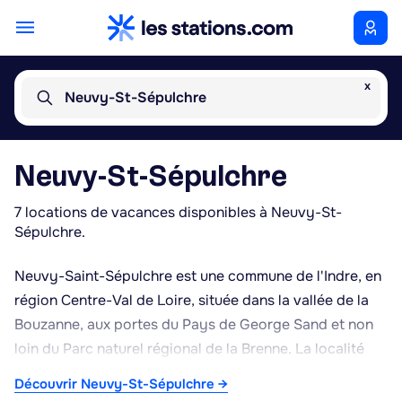
x
Neuvy-St-Sépulchre
Neuvy-St-Sépulchre
7 locations de vacances disponibles à Neuvy-St-
Sépulchre.
Neuvy-Saint-Sépulchre est une commune de l'Indre, en
région Centre-Val de Loire, située dans la vallée de la
Bouzanne, aux portes du Pays de George Sand et non
loin du Parc naturel régional de la Brenne. La localité
doit sa renommée à sa basilique romane Saint-
Découvrir Neuvy-St-Sépulchre →
Sépulcre, remarquable par sa rotonde inspirée du