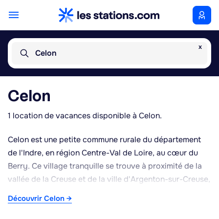
x
Celon
Celon
1 location de vacances disponible à Celon.
Celon est une petite commune rurale du département
de l'Indre, en région Centre-Val de Loire, au cœur du
Berry. Ce village tranquille se trouve à proximité de la
vallée de la Creuse et de la ville d'Argenton-sur-Creuse,
connue pour ses maisons anciennes au bord de l'eau.
Découvrir Celon →
Le territoire de Celon se caractérise par un paysage de
campagne vallonnée, mêlant prairies, bois et cultures,