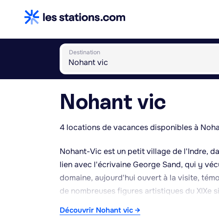
Destination
Nohant vic
4 locations de vacances disponibles à Noha
Nohant-Vic est un petit village de l'Indre, 
lien avec l'écrivaine George Sand, qui y vé
domaine, aujourd'hui ouvert à la visite, témoig
de nombreuses figures artistiques du XIXe si
de Vic possède une petite église romane or
Découvrir Nohant vic →
campagne environnante, typique du Berry, 