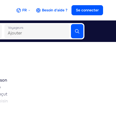
FR
Besoin d'aide ?
Se connecter
Voyageurs
 son
e
reçut
oisin
e. La
u à