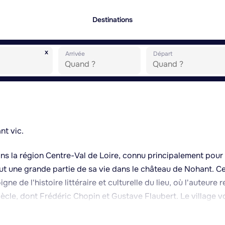
Destinations
x
Arrivée
Départ
nt vic.
dans la région Centre-Val de Loire, connu principalement pour
cut une grande partie de sa vie dans le château de Nohant. C
ne de l'histoire littéraire et culturelle du lieu, où l'auteure 
ècle, dont Frédéric Chopin et Gustave Flaubert. Le village v
née de fresques anciennes, appréciée pour son cadre paisibl
offre un paysage vallonné propice aux promenades à pied o